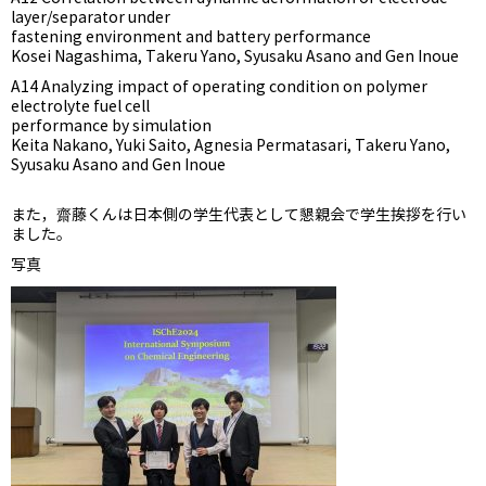
layer/separator under
fastening environment and battery performance
Kosei Nagashima, Takeru Yano, Syusaku Asano and Gen Inoue
A14 Analyzing impact of operating condition on polymer
electrolyte fuel cell
performance by simulation
Keita Nakano, Yuki Saito, Agnesia Permatasari, Takeru Yano,
Syusaku Asano and Gen Inoue
また，齋藤くんは日本側の学生代表として懇親会で学生挨拶を行い
ました。
写真