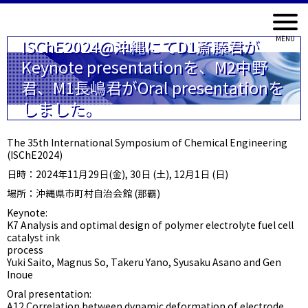
ISChE2024@沖縄にてD1斎藤君が
Keynote presentationを、M2中野
君、M1長嶋君がOral presentationを
しました。
The 35th International Symposium of Chemical Engineering
(ISChE2024)
日時：2024年11月29日(金), 30日 (土), 12月1日 (日)
場所：沖縄県市町村自治会館 (那覇)
Keynote:
K7 Analysis and optimal design of polymer electrolyte fuel cell
catalyst ink
process
Yuki Saito, Magnus So, Takeru Yano, Syusaku Asano and Gen
Inoue
Oral presentation:
A12 Correlation between dynamic deformation of electrode