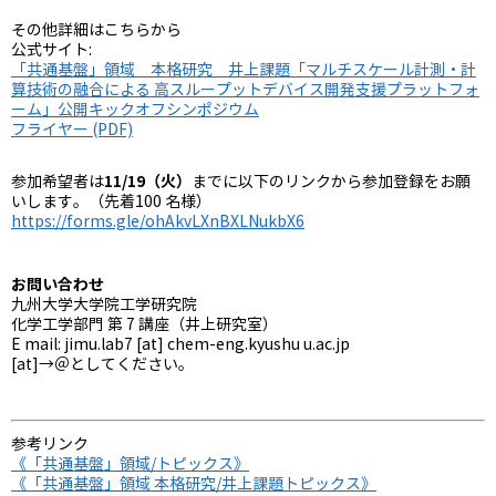
その他詳細はこちらから
公式サイト:
「共通基盤」領域 本格研究 井上課題「マルチスケール計測・計
算技術の融合による 高スループットデバイス開発支援プラットフォ
ーム」公開キックオフシンポジウム
フライヤー (PDF)
11/19（火）
参加希望者は
までに以下のリンクから参加登録をお願
いします。（先着100 名様）
https://forms.gle/ohAkvLXnBXLNukbX6
お問い合わせ
九州大学大学院工学研究院
化学工学部門 第 7 講座（井上研究室）
E mail: jimu.lab7 [at] chem-eng.kyushu u.ac.jp
[at]→＠としてください。
参考リンク
《「共通基盤」領域/トピックス》
《「共通基盤」領域 本格研究/井上課題トピックス》