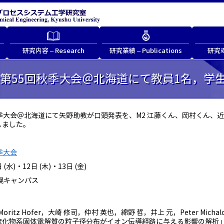
研究内容 – Research
研究業績 – Publications
研究環境
第55回秋季大会＠北海道にて教員1名，学
季大会＠北海道にて矢野助教が口頭発表を、M2 江藤くん、岡村くん、近
しました。
季大会
(水)・12日 (木)・13日 (金)
幌キャンパス
Moritz Hofer，大崎 修司，仲村 英也，綿野 哲，井上 元，Peter Michalow
硫化物系固体電解質の粒子径分布がイオン伝導経路に与える影響の解析