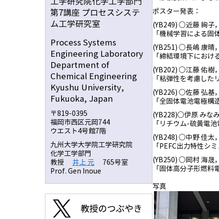
工学研究院化学工学部門
ポスター発表：
第7講座 プロセスシステ
ム工学研究室
(YB249) ○近藤 絢
「機械学習による固
Process Systems
(YB251) ○長嶋 康
Engineering Laboratory
「締結環境下におけ
Department of
(YB202) ○江藤 
Chemical Engineering
「粘弾性を考慮した
Kyushu University,
(YB226) ○佐藤 
Fukuoka, Japan
「全固体電池電極構
〒819-0395
(YB228)○伊原 み
福岡市西区元岡744
「リチウム-硫黄電
ウエスト4号館7階
(YB248) ○中野 佳太
九州大学大学院工学研究院
「PEFC出力特性シ
化学工学部門
(YB250) ○岡村 海
教授
井上 元
765号室
「固体高分子形燃料
Prof. Gen Inoue
写真