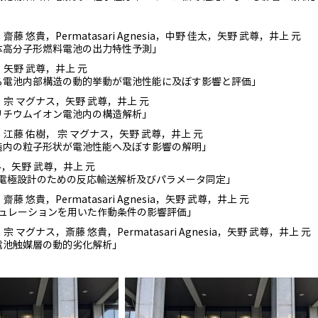
子，齋藤 悠貴，Permatasari Agnesia，中野 佳太，矢野 武尊，井上 元
体高分子形燃料電池の出力特性予測」
晴，矢野 武尊，井上 元
る電池内部構造の動的挙動が電池性能に及ぼす影響と評価」
佑樹，宗 マグナス，矢野 武尊，井上 元
リチウムイオン電池内の構造解析」
弘基，江藤 佑樹， 宗 マグナス，矢野 武尊，井上 元
造内の粒子形状が電池性能へ及ぼす影響の解明」
なみ，矢野 武尊，井上 元
池電極設計のための反応輸送解析及びパラメータ同定」
，齋藤 悠貴，Permatasari Agnesia，矢野 武尊，井上 元
ミュレーションを用いた作動条件の影響評価」
晟，宗 マグナス，斎藤 悠貴，Permatasari Agnesia，矢野 武尊，井上 元
電池触媒層の動的劣化解析」