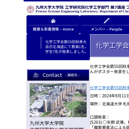
概要＆新着情報 – Home
メンバー – People
化学工学会第55回秋季大
化学工学会
会＠北海道にて教員1名，
学生7名が発表しました。
化学工学会第55回秋
んがポスター発表を
Contact
- 連絡先 -
化学工学会第55回秋
日時：2024年9月11日 
場所：北海道大学 札
口頭発表：
(S203) ○矢野 武尊，
九州大学大学院
「離散要素法による