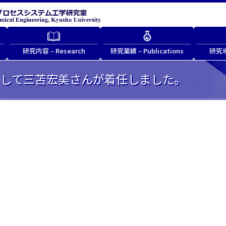
研究内容 – Research
研究業績 – Publications
研究環境
して三苫宏美さんが着任しました。