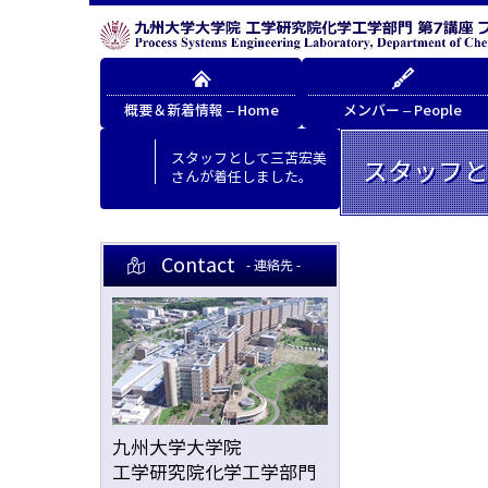
概要＆新着情報 – Home
メンバー – People
スタッフとして三苫宏美
スタッフと
さんが着任しました。
Contact
- 連絡先 -
九州大学大学院
工学研究院化学工学部門